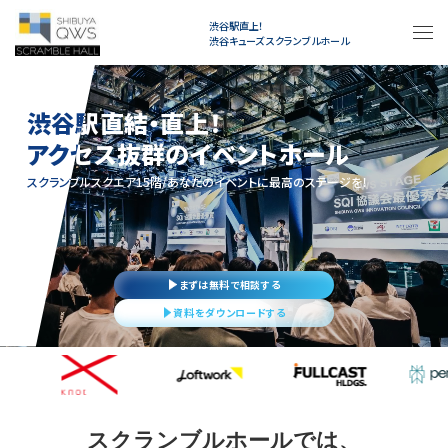
渋谷駅直上！
渋谷キューズ スクランブルホール
渋谷駅直結・直上！
渋谷駅直結・直上！
アクセス抜群のイベントホール
アクセス抜群のイベントホール
スクランブルスクエア15階/あなたのイベントに最高のステージを！
スクランブルスクエア15階/あなたのイベントに最高のステージを！
まずは無料で相談する
資料をダウンロードする
スクランブルホールでは、