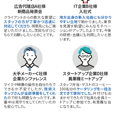
広告代理店A社様
IT企業B社様
新商品発表会
入社式
クライアントからの膨大な要望に
地方出身の新入社員にも分かり
スタッフの方が丁寧かつ迅速に
やすい立地
で助かりました。東京
対応してくださり
、得意先にもご満
を見渡す眺望にみんなモチベー
足いただけました。次回もぜひこ
ションがアップしたようです。今後
ちらでお願いしたいとのことです。
の研修・会議にも利用したいと思
います。
大手メーカーC社様
スタートアップ企業D社様
企業カンファレンス
異業種ミートアップ
マイクや映像の操作を自分たちで
スタッフ弁当・ゲストのコーヒー・
できるか不安でしたが、
技術ス
100名分の
ケータリングを一括注
タッフさんが全部準備をしてくれ
文できて便利でした
。片付けもお
た
ので何も問題なかったです。本
まかせできたので社員も全員ミー
番中は見守りをしてくれていたの
トアップに参加でき、有意義な会
も安心でした。
になりました。